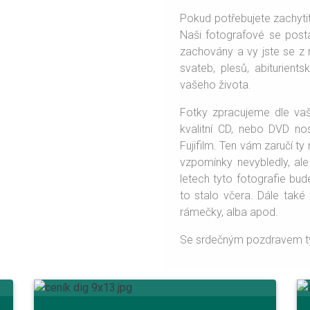
Pokud potřebujete zachytit
Naši fotografové se posta
zachovány a vy jste se z n
svateb, plesů, abiturien
vašeho života.
Fotky zpracujeme dle vaš
kvalitní CD, nebo DVD nos
Fujifilm. Ten vám zaručí ty
vzpomínky nevybledly, ale
letech tyto fotografie bud
to stalo včera. Dále také 
rámečky, alba apod.
Se srdečným pozdravem t