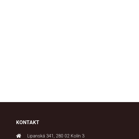
KONTAKT
Lipanská 341, 280 02 Kolín 3