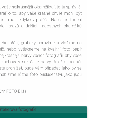
 vaše nejkrásnější okamžiky, jste tu správně.
rají o to, aby vaše krásné chvíle mohli být
ich mohli kdykoliv potěšit. Nabízíme focení
tských srazů a dalších radostných okamžiků
eho přání, graficky upravíme a vložíme na
ič, nebo vytiskneme na kvalitní foto papír
 nejkrásnější barvy vašich fotografií, aby vaše
 zachovaly si krásné barvy. A až si po pár
ete prohlížet, bude vám připadat, jako by se
nabízíme různé foto příslušenství, jako jsou
ým FOTO-Eliáš