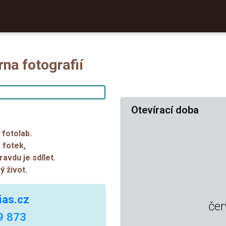
rna fotografií
Otevírací doba
 fotolab.
 fotek,
avdu je sdílet.
 život.
ias.cz
čer
9 873