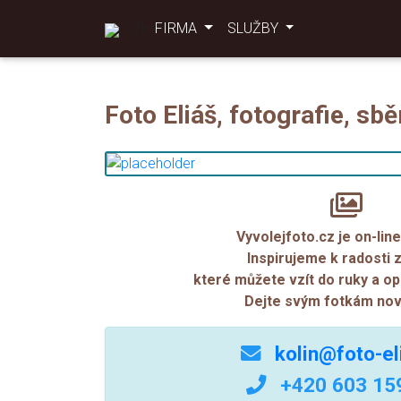
?>
FIRMA
SLUŽBY
Foto Eliáš, fotografie, sbě
Vyvolejfoto.cz je on-line
Inspirujeme k radosti z
které můžete vzít do ruky a opr
Dejte svým fotkám nový
kolin@foto-el
+420 603 15